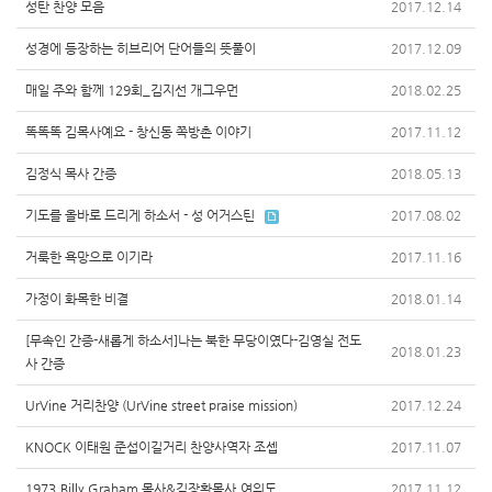
성탄 찬양 모음
2017.12.14
성경에 등장하는 히브리어 단어들의 뜻풀이
2017.12.09
매일 주와 함께 129회_김지선 개그우먼
2018.02.25
똑똑똑 김목사예요 - 창신동 쪽방촌 이야기
2017.11.12
김정식 목사 간증
2018.05.13
기도를 올바로 드리게 하소서 - 성 어거스틴
2017.08.02
거룩한 욕망으로 이기라
2017.11.16
가정이 화목한 비결
2018.01.14
[무속인 간증-새롭게 하소서]나는 북한 무당이였다-김영실 전도
2018.01.23
사 간증
UrVine 거리찬양 (UrVine street praise mission)
2017.12.24
KNOCK 이태원 준섭이길거리 찬양사역자 조셉
2017.11.07
1973,Billy Graham 목사&김장환목사,여의도
2017.11.12