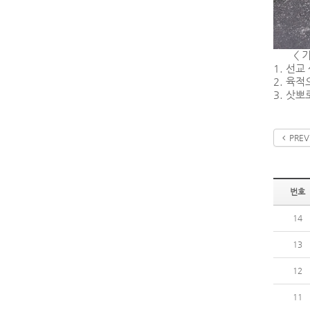
<
1.
선교 
2.
육적
3.
삿뽀로
PREV
번호
14
13
12
11