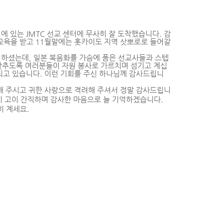
현에 있는
JMTC
선교 센터에 무사히 잘 도착했습니다
.
감
교육을 받고
11
월말에는 홋카이도 지역 삿뽀로로 들어갈
립하셨는데
,
일본 복음화를 가슴에 품은 선교사들과 스텝
 갖추도록 여러분들이 자원 봉사로 가르치며 섬기고 계십
되고 있습니다
.
이런 기회를 주신 하나님께 감사드립니
해 주시고 귀한 사랑으로 격려해 주셔서 정말 감사드립니
이 고이 간직하며 감사한 마음으로 늘 기억하겠습니다
.
히 계세요
.