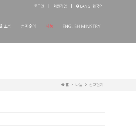
|
|
로그인
회원가입
LANG: 한국어
회소식
성지순례
나눔
ENGLISH MINISTRY
홈
나눔
선교편지