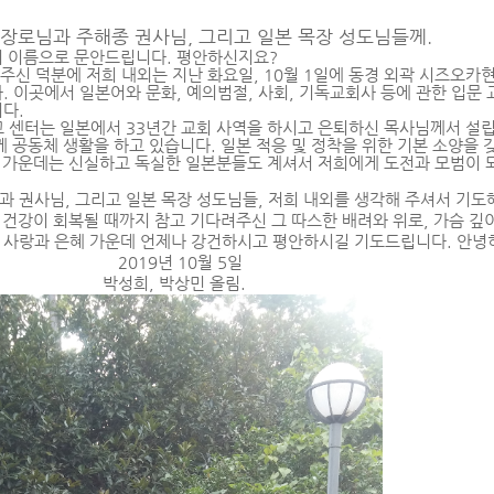
 장로님과 주해종 권사님
,
그리고 일본 목장 성도님들께
.
 이름으로 문안드립니다
.
평안하신지요
?
주신 덕분에 저희 내외는 지난 화요일
, 10
월
1
일에 동경 외곽 시즈오카
다
.
이곳에서 일본어와 문화
,
예의범절
,
사회
,
기독교회사 등에 관한 입문 
니다
.
교 센터는 일본에서
33
년간 교회 사역을 하시고 은퇴하신 목사님께서 설
께 공동체 생활을 하고 있습니다
.
일본 적응 및 정착을 위한 기본 소양을
 가운데는 신실하고 독실한 일본분들도 계셔서 저희에게 도전과 모범이 
과 권사님
,
그리고 일본 목장 성도님들
,
저희 내외를 생각해 주셔서 기도
 건강이 회복될 때까지 참고 기다려주신 그 따스한 배려와 위로
,
가슴 깊
 사랑과 은혜 가운데 언제나 강건하시고 평안하시길 기도드립니다
.
안녕
2019
년
10
월
5
일
박성희
,
박상민 올림
.