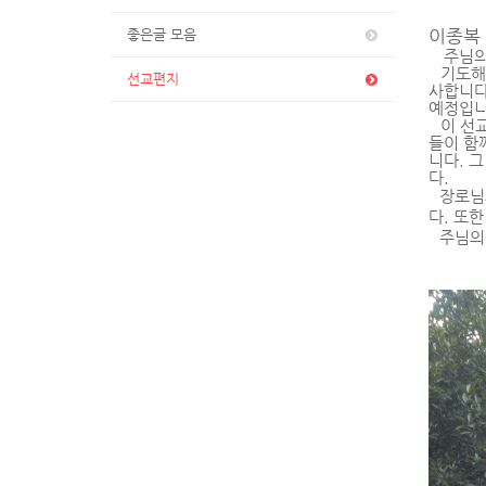
이종복
좋은글 모음
주님의
기도해
선교편지
사합니
예정입
이 선
들이 함
니다
.
그
다
.
장로님
다
.
또한
주님의