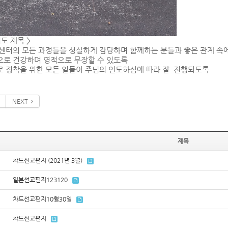
기도 제목
>
센터의 모든 과정들을 성실하게 감당하며 함께하는 분들과 좋은 관계 속
으로 건강하며 영적으로 무장할 수 있도록
 정착을 위한 모든 일들이 주님의 인도하심에 따라 잘
진행되도록
NEXT
제목
챠드선교편지 (2021년 3월)
일본선교편지123120
챠드선교편지10월30일
챠드선교편지