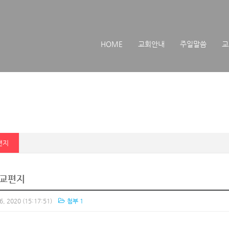
메뉴 건너뛰기
HOME
교회안내
주일말씀
교
편지
교편지
6, 2020
(15:17:51)
첨부 1