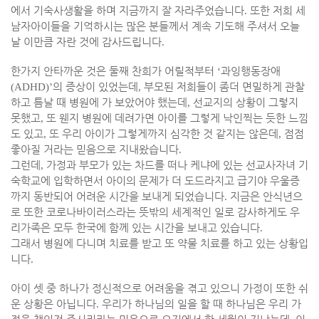
에서 기숙사생활을 하며 지금까지 잘 자라주었습니다
.
또한 저희 세
남자아이들을 기억하시는 많은 분들께서 계속 기도해 주셔서 오늘
날 이만큼 자란 것에 감사드립니다
.
한가지 안타까운 것은 둘째 찬희가 어릴적부터
‘
과잉행동장애
(ADHD)’
의 증상이 있었는데
,
부모된 저희들이 좀더 면밀하게 관찰
하고 틈날 때 병원에 가 보았어야 했는데
,
선교지의 상황이 그렇지
못했고
,
또 웬지 병원에 데려가면 아이를 그렇게 낙인찍는 듯한 느낌
도 있고
,
또 우리 아이가 그렇게까지 심각한 것 같지는 않은데
,
점점
좋아질 거라는 믿음으로 지내왔습니다
.
그런데
,
가정과 부모가 있는 차드를 떠나 케냐에 있는 선교사자녀 기
숙학교에 입학하면서 아이의 문제가 더 도드라지고 급기야 우울증
까지 동반되어 어려운 시간을 보내게 되었습니다
.
지금은 안식년으
로 또한 코로나바이러스라는 뜻밖의 세계적인 일로 감사하게도 우
리가족은 모두 한국에 함께 있는 시간을 보내고 있습니다
.
그래서 병원에 다니며 치료를 받고 또 약물 치료를 하고 있는 상황입
니다
.
아이 셋 중 하나가 정신적으로 어려움을 겪고 있으니 가정이 또한 쉬
운 상황은 아닙니다
.
우리가 하나님의 일을 할 때 하나님은 우리 가