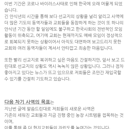
이번 기간은 코로나 바이러스사태로 인해 한국에 오래 머물게 되었
습니다
.
긴 안식년의 시간을 통해 보다 선교지의 상황을 널리 알리고 사역에
더 많은 기도의 동역자들과 교회들을 동참하게 하는 것이 또 하나의
안식년 기간 동안 할 일임에도 불구하고 한국사회의 전반적인 모임
활동이 위축되고
,
여기에 교회는 현재까지도 예배 모임이 정상적으
로 회복되지 못하는 상황이어서 아직도 대면하여 보고드리지 못한
교회와 여러 동역자들이 계셔서 안타깝고 죄송한 마음입니다
.
또한 빨리 선교지로 복귀하고 싶은 마음도 간절하지만
,
앞서 보고 드
린대로 선교지의 상황도 역시 녹녹치 않은 상황입니다
.
그러나 점차
좋아지고 있다는 뉴스가 뜨고 있으므로 저희들은 조만간 재입국할
수 있기를 간절히 기도하고 있습니다
.
다음 차기 사역의 목표
는
지난번 글에 말씀드린대로 저희들의 새로운 사역은
기존의 세워진 교회들과 지금 진행 중인 농장 시트템을 접목하는 것
이며
,
이를 통해 좀 더 현지교회들의 자립도를 높여가는 것입니다
.