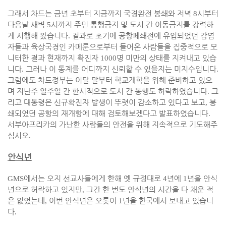
그래서 차드는 금년 초부터 지금까지 국경완전 봉쇄와 저녁
8
시부터
다음날 새벽
5
시까지 주민 통행금지 및 도시 간 이동금지를 강력하
게 시행해 왔습니다
.
결과로 초기에 공항폐쇄전에 유입되었던 감염
자들과 육상국경인 카메룬으로부터 들어온 사람들을 집중적으로 모
니터한 결과 현재까지 확진자
1000
명 미만의 상태를 지켜내고 있습
니다
.
그러나 이 통계를 어디까지 신뢰할 수 있을지는 미지수입니다
.
그럼에도 차드정부는 이달 말부터 학교개학을 위해 준비하고 있으
며 지난주 일주일 간 한시적으로 도시 간 통행도 허락하였습니다
.
그
리고 대통령은 신규확진자 발생이 뚜렷이 감소하고 있다고 보고
,
봉
쇄되었던 공항의 재개항에 대해 검토해보겠다고 발표하였습니다
.
서부아프리카의 가난한 사람들의 안전을 위해 지속적으로 기도해주
십시오
.
안식년
GMS
에서는 오지 선교사들에게 한해 옛 규정대로
4
년에
1
년을 안식
년으로 허락하고 있지만
,
그간 한 번도 안식년의 시간을 다 채운 적
은 없었는데
,
이번 안식년은 오롯이
1
년을 한국에서 보내고 있습니
다
.