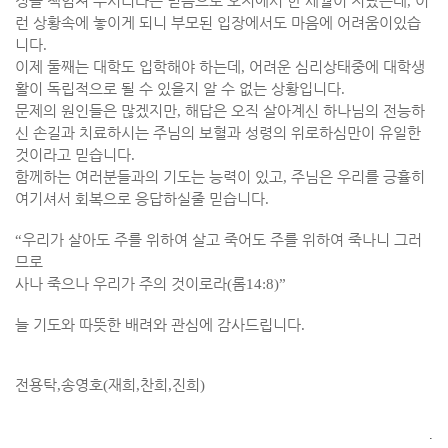
정을 책임져 주시리라는 믿음으로 오지에서 한 세월이 지났는데
,
이
런 상황속에 놓이게 되니 부모된 입장에서도 마음에 어려움이있습
니다
.
이제 둘째는 대학도 입학해야 하는데
,
어려운 심리상태중에 대학생
활이 독립적으로 될 수 있을지 알 수 없는 상황입니다
.
문제의 원인들은 많겠지만
,
해답은 오직 살아계신 하나님의 전능하
신 손길과 치료하시는 주님의 보혈과 성령의 위로하심만이 유일한
것이라고 믿습니다
.
함께하는 여러분들과의 기도는 능력이 있고
,
주님은 우리를 긍휼히
여기셔서 회복으로 응답하실줄 믿습니다
.
“
우리가 살아도 주를 위하여 살고 죽어도 주를 위하여 죽나니 그러
므로
사나 죽으나 우리가 주의 것이로라
(
롬
14:8)”
늘 기도와 따뜻한 배려와 관심에 감사드립니다
.
전용탁
,
송영호
(
재희
,
찬희
,
진희
)
.