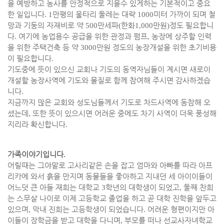
을 예방하고 농사를 안정적으로 지을수 있게하는 기본적이고 중요
한 일입니다
. 1
만평의 울타리 둘레는 대략
1000
미터 가까이 되며 철
망과 기둥의 자재비로 약
500
만세파
(
한화
1,000
만원
)
정도 필요합니
다
.
여기에 농업용수 공급을 위한 관정과 펌프
,
농장에 상주할 인력
을 위한 주택건축 등 약
3000
만원 정도의 농장개설을 위한 초기비용
이 필요합니다
.
기도중에 뜻이 있으신 교회나 기도의 동역자님들이 계시면 새로이
개설할 농장사역에 기도와 물질로 함께 참여해 주시면 감사하겠습
니다
.
지금까지 많은 교회와 성도님들께서 기도로 차드사역에 동참해 오
셨는데
,
또한 뜻이 있으시면 어려운 중에도 차기 사역이 더욱 풍성해
지리라 확신합니다
.
가족이야기입니다
.
어릴때는 그야말로 고사리같은 손을 잡고 엄마와 아빠를 따라 아프
리카에 와서 흙을 만지며 동물들을 좋아하고 지내던 세 아이이들이
어느덧 큰 아들 재희는 대학교
3
학년의 대학생이 되었고
,
둘째 찬희
는 스무살 나이로 이제 고등학교 졸업을 하고 곧 대학 진학을 앞두고
있으며
,
막내 진희는 고등학생이 되었습니다
.
어려운 형편이지만 아
이들이 장학금을 받고 대학을 다니며
,
부모를 떠나 선교사자녀학교