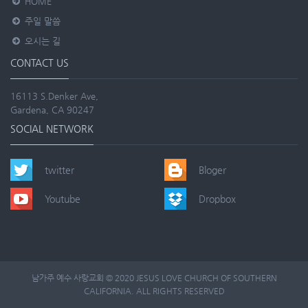
HOME
주일 말씀
오시는 길
CONTACT US
16113 S.Denker Ave,
Gardena, CA 90247
SOCIAL NETWORK
twitter
Bloger
Youtube
Dropbox
남가주 예수 사랑교회 © 2020 JESUS LOVE CHURCH OF SOUTHERN
CALIFORNIA. ALL RIGHTS RESERVED