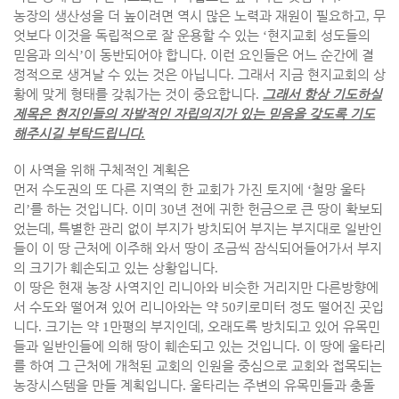
농장의 생산성을 더 높이려면 역시 많은 노력과 재원이 필요하고
,
무
엇보다 이것을 독립적으로 잘 운용할 수 있는
‘
현지교회 성도들의
믿음과 의식
’
이 동반되어야 합니다
.
이런 요인들은 어느 순간에 결
정적으로 생겨날 수 있는 것은 아닙니다
.
그래서 지금 현지교회의 상
황에 맞게 형태를 갖춰가는 것이 중요합니다
.
그래서 항상 기도하실
제목은 현지인들의 자발적인 자립의지가 있는 믿음을 갖도록 기도
해주시길 부탁드립니다
.
이 사역을 위해 구체적인 계획은
먼저 수도권의 또 다른 지역의 한 교회가 가진 토지에
‘
철망 울타
리
’
를 하는 것입니다
.
이미
30
년 전에 귀한 헌금으로 큰 땅이 확보되
었는데
,
특별한 관리 없이 부지가 방치되어 부지는 부지대로 일반인
들이 이 땅 근처에 이주해 와서 땅이 조금씩 잠식되어들어가서 부지
의 크기가 훼손되고 있는 상황입니다
.
이 땅은 현재 농장 사역지인 리니아와 비슷한 거리지만 다른방향에
서 수도와 떨어져 있어 리니아와는 약
50
키로미터 정도 떨어진 곳입
니다
.
크기는 약
1
만평의 부지인데
,
오래도록 방치되고 있어 유목민
들과 일반인들에 의해 땅이 훼손되고 있는 것입니다
.
이 땅에 울타리
를 하여 그 근처에 개척된 교회의 인원을 중심으로 교회와 접목되는
농장시스템을 만들 계획입니다
.
울타리는 주변의 유목민들과 충돌