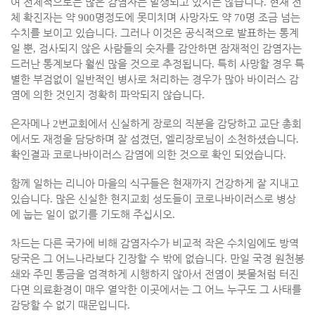
여 전체적으로는 많은 감염자는 발생되고 있지는 않습니다
.
현재 전
체 확진자는 약
900
명정도에 못미치며 사망자도 약
70
명 조금 넘는
수치를 보이고 있습니다
.
그러나 이것은 공식적으로 발표하는 통계
일 뿐
,
검사되지 않은 사람들의 숫자를 감안하면 잠재적인 감염자는
드러난 통계보다 훨씬 많을 것으로 추정됩니다
.
특히 사망할 경우 특
별한 부검없이 일반적인 병사로 처리하는 경우가 많아 바이러스 감
염에 의한 것인지 정확히 파악되지 않습니다
.
은자메나
2
번교회에서 신실하게 장로의 직분을 감당하고 교단 총회
에서도 재정을 담당하며 잘 섬겼던
,
엘리장로님이 소천하셨습니다
.
확인결과 코로나바이러스 감염에 의한 것으로 확인 되었습니다
.
함께 일하는 리니아 마을의 식구들은 현재까지 건강하게 잘 지내고
있습니다
.
많은 신실한 현지교회 성도들이 코로나바이러스로 병상
에 눕는 일이 없기를 기도해 주십시오
.
차드는 다른 국가에 비해 감염자수가 비교적 작은 수치임에도 방역
당국은 그 어느나라보다 긴장할 수 밖에 없습니다
.
만일 국경 원천봉
쇄와 주민 통금을 엄격하게 시행하지 않아서 전염이 봇물처럼 터진
다면 의료환경이 매우 열악한 이곳에서는 그 어느 누구도 그 사태를
감당할 수 없기 때문입니다
.