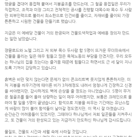
앵글을 겹대어 용접해 붙여서 지붕골조를 만드는데, 그 철골 용접일은 우리가
직접하고, 조적과 미장 그리고 전체적인 공사를 진행할 대목수와 목수 두 사람
만 외부인력으로 불러서 최소한으로 인건비를 줄이고, 자재비를 줄이되 가장
튼튼하고 시원한 건물을 만들기로 했습니다.
지금은 이 예배당 건물이 거의 완공되어 건물도색작업과 예배용 장의자 만드
는 일만 남았습니다.
쟝끌로드와 노엘 그리고 저 외부 목수 두사람 합 5명이 뜨거운 무더위속에서
건물을 올리는 일은 매우 힘들고 많은 육체노동의 부담을 안겼지만, 우리 모두
는 하나님의 집을 짓는다는 즐거움 때문에 힘들다고 하면서도 근 세 달이 지나
도록 기꺼이 감당하고 있습니다.
흙벽은 비만 맞지 않는다면 문제가 없이 콘크리트벽 못지않게 튼튼하지만, 미
처 지붕을 씌우기전에 때이른 비가 3차례정도 내려서 엄청나게 긴장하고 신경
을 써야했지만, 감사하게도 벽에 손상을 줄 정도는 아니었습니다. 5명이 무거
운 철골조를 들어 올려 상량하는 일이 매우 어려웠지만, 보통은 크레인으로 올
려야 할 일을 5명이 끝냈습니다. 함석으로 지붕을 씌우는 기간에는 유난스럽
게 바람이 많이 불어 함석들이 날아갈 정도였지만, 이 역시 잘 마쳤습니다.
순간순간 어려움들이 있었지만, 그때마다 하나님께서 저희 일꾼들을 지켜주시
고, 또 건물이 거의 완성되고 있는 지금까지 안도하신 하나님께 감사드립니다.
물질도, 건물도 시간과 세월 속에 사라질 것입니다.