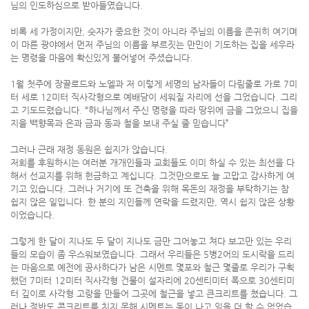
님의 인도하심으로 받아들였습니다.
비록 세 가정이지만, 숫자가 중요한 것이 아니라 주님의 이름을 존귀히 여기며
이 마른 광야에서 먼저 주님의 이름을 부르짓는 만민이 기도하는 집을 세우라
는 명령을 마음에 확신있게 불어넣어 주셨습니다.
1월 첫주에 장끌로드와 노엘과 저 이렇게 세명의 남자들이 다림줄로 가로 7미
터 세로 12미터 직사각형으로 예배당이 세워질 자리에 선을 그었습니다. 그리
고 기도드렸습니다. “하나님께서 주신 명령을 따라 땅위에 금을 그었으니 집을
지을 백향목과 은과 금과 동과 철을 보내 주실 줄 믿습니다”
그러나 근래 재정 동원은 쉽지가 않습니다.
저희를 후원하시는 여러분 개개인들과 교회들도 이미 하실 수 있는 최선을 다
해서 선교지를 위해 헌금하고 계십니다. 그것만으로도 늘 고맙고 감사하게 여
기고 있습니다. 그러나 거기에 또 건축을 위해 목돈의 재정을 부탁하기는 참
쉽지 않은 일입니다. 한 분의 지인들께 연락을 드렸지만, 역시 쉽지 않은 상황
이었습니다.
그렇게 한 달이 지나도 두 달이 지나도 금만 그어놓고 쳐다 보고만 있는 우리
들의 모습이 좀 우스워보였습니다. 그래서 우리들은 5병2어의 도시락을 드리
는 마음으로 예전에 공사하다가 남은 시멘트 몇포와 철근 몇줄로 우리가 구획
했던 7미터 12미터 직사각형 건물이 설자리에 20센티미터 폭으로 30센티미
터 깊이로 사각형 고랑을 만들어 그곳에 철근을 넣고 큰크리트를 쳤습니다. 그
러나 절반도 콘크리트를 치지 못해 시멘트는 동이 나고 일을 더 할 수 없었습