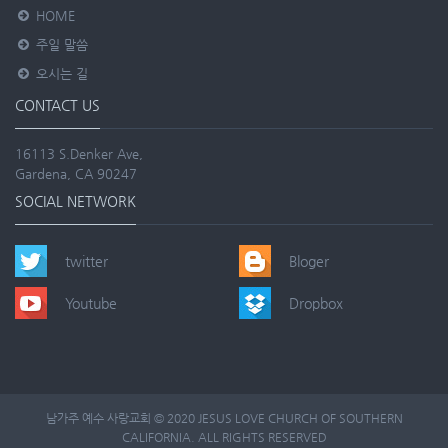
HOME
주일 말씀
오시는 길
CONTACT US
16113 S.Denker Ave,
Gardena, CA 90247
SOCIAL NETWORK
twitter
Bloger
Youtube
Dropbox
남가주 예수 사랑교회 © 2020 JESUS LOVE CHURCH OF SOUTHERN
CALIFORNIA. ALL RIGHTS RESERVED