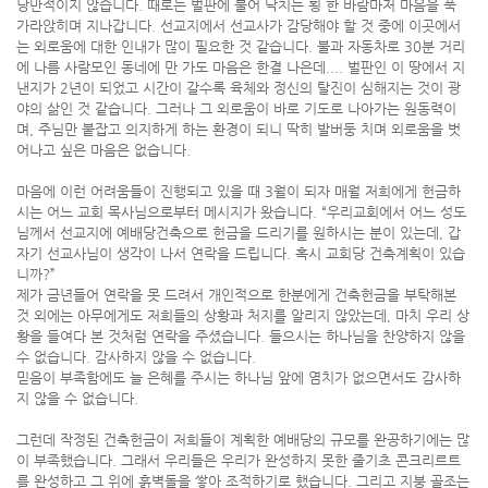
낭만적이지 않습니다. 때로는 벌판에 불어 닥치는 횡 한 바람마저 마음을 푹
가라앉히며 지나갑니다. 선교지에서 선교사가 감당해야 할 것 중에 이곳에서
는 외로움에 대한 인내가 많이 필요한 것 같습니다. 불과 자동차로 30분 거리
에 나름 사람모인 동네에 만 가도 마음은 한결 나은데.... 벌판인 이 땅에서 지
낸지가 2년이 되었고 시간이 갈수록 육체와 정신의 탈진이 심해지는 것이 광
야의 삶인 것 같습니다. 그러나 그 외로움이 바로 기도로 나아가는 원동력이
며, 주님만 붙잡고 의지하게 하는 환경이 되니 딱히 발버둥 치며 외로움을 벗
어나고 싶은 마음은 없습니다.
마음에 이런 어려움들이 진행되고 있을 때 3월이 되자 매월 저희에게 헌금하
시는 어느 교회 목사님으로부터 메시지가 왔습니다. “우리교회에서 어느 성도
님께서 선교지에 예배당건축으로 헌금을 드리기를 원하시는 분이 있는데, 갑
자기 선교사님이 생각이 나서 연락을 드립니다. 혹시 교회당 건축계획이 있습
니까?”
제가 금년들어 연락을 못 드려서 개인적으로 한분에게 건축헌금을 부탁해본
것 외에는 아무에게도 저희들의 상황과 처지를 알리지 않았는데, 마치 우리 상
황을 들여다 본 것처럼 연락을 주셨습니다. 들으시는 하나님을 찬양하지 않을
수 없습니다. 감사하지 않을 수 없습니다.
믿음이 부족함에도 늘 은혜를 주시는 하나님 앞에 염치가 없으면서도 감사하
지 않을 수 없습니다.
그런데 작정된 건축헌금이 저희들이 계획한 예배당의 규모를 완공하기에는 많
이 부족했습니다. 그래서 우리들은 우리가 완성하지 못한 줄기초 콘크리르트
를 완성하고 그 위에 흙벽돌을 쌓아 조적하기로 했습니다. 그리고 지붕 골조는