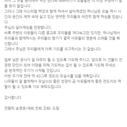
마치 그 옛날 광야에서 먹던 만나와 메추라기가 오늘날은 더 이상 구경하기 힘
들 듯이 말입니다.
그러나 그때 이스라엘 백성과 함께 하셔서 살아계셨던 하나님은 오늘 역시 시
간과 공간의 제약 속에 살고 있는 연약한 우리들과 여전히 함께 하심을 믿습니
다.
주님의 살아계심을 찬양합니다.
비록 주변의 이웃들이 다른 종교로 우리들을 쳐다보고만 있지만, 하나님께서
우리들과 함께하시는 우리들의 향기가 결국 이웃들의 영혼에 스며들 것을 확
신합니다.
그래서 주님은 우리들에게 더욱 기도를 요구하시는 것 같습니다.
일부 남은 공사가 잘 마무리 될 수 있도록 기도해 주시고, 앞으로 이 건물이 진
정한 만민이 모여 이땅을 위해 기도하는 집이 될 수 있도록 기도해 주세요.
곧 본격적인 우기가 시작될 것입니다.
이번 우기에 전에 약 40그루 정도의 유실수를 심을 계획입니다.
나무들이 잘 활착해서 유실수의 좋은 성장이 곧 이웃들에게 좋은 전도지의 역
할이 될 수 있도록 기도 부탁드립니다.
감사합니다
전용탁,송영호(재희,찬희,진희) 드림