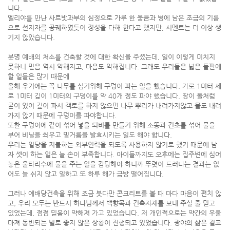
니다.
엘리야를 만난 사르밧과부의 심정으로 가루 한 웅큼과 병에 남은 조금의 기름
으로 선지자를 공궤하였듯이 정성을 다해 한다고 했지만, 시멘트는 더 이상 생
기지 않았습니다.
분명 예배의 처소를 건축할 것에 대한 확신을 주셨는데, 일이 이렇게 미치지
못하니 믿음 역시 약해지고, 마음도 약해집니다. 그래도 우리들은 넓은 들판에
할 일들은 많기 때문에
올해 우기에는 꼭 나무를 심기위해 구덩이 파는 일을 했습니다. 가로 1미터 세
로 1미터 깊이 1미터의 구덩이를 약 40개 정도 파야 했습니다. 땅이 돌처럼
굳어 있어 깊이 파서 객토를 하지 않으면 나무 뿌리가 내려가지않고 물도 내려
가지 않기 때문에 구덩이를 파야합니다.
또한 구덩이에 같이 섞어 넣을 퇴비를 만들기 위해 소똥과 건초를 섞어 물을
부어 비닐을 씌우고 밑거름을 발효시키는 일도 해야 합니다.
우리는 일당을 지불하는 외부인력을 되도록 사용하지 않기로 했기 때문에 남
자 셋이 하는 일은 늘 손이 부족합니다. 아이들까지도 오후에는 집주변에 심어
놓은 울타리수에 물을 주는 일을 감당해야 하니까 뚜렷이 드러나는 결과는 없
어도 늘 쉬지 않고 일하고 또 하루 해가 금방 떨어집니다.
그러나 예배당건축을 위해 조금 붓다만 콘크리트를 볼 때 마다 마음이 편치 않
고, 우리 모두는 반드시 하나님께서 백향목과 건축자재를 보내 주실 줄 믿고
있었는데, 점점 믿음이 약해져 가고 있었습니다. 저 개인적으로는 약간의 우울
마져 동반되는 별로 좋지 않은 상황이 진행되고 있었습니다. 광야의 삶은 결코