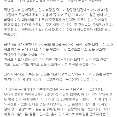
작년 말부터 불어닥치는 먼지 바람을 맞으며 황량한 벌판에서 이사야 43장
19절에서 주님께서 우리의 마음에 꼭 쥐어 주신 그 메시지로 힘을 삼아 부는
바람에 마치 대항이라도 하듯이 꿋꿋하게 서있지만, 도무지 앞날을 예측할 수
없고 마음이 간간히 흔들리는 것은 어쩔수가 없는 것 같습니다. 주님께서도 아
무것도 없는 벌판에서 시험받으실 때도 이런 마음이 아니셨을까 생각도 해보
았습니다.
금년 1월 해가 바뀌면서 하나님의 말씀을 묵상하는 중에 “결과 보다는 이 황량
하고 메마른 땅에서 나의 이름을 부르짖는 것 그것으로 너의 일을 삼으라”는
마음속에 음성을 주셨습니다.
지금도 기도가 없는 것이 아니지만, 하나님께서는 보다 더 깊이 있고 간절한
기도, 일보다 기도 자체로 일을 삼으라는 강한 확신을 주셨습니다.
그래서 ‘주님의 이름을 둘’ 장소를 따로 마련하고 우리는 시간과 장소를 구별하
여 하나님께 예배와 기도에 더 집중해야겠다는 생각이 들었습니다.
그 생각은 곧 예배당을 건축해야겠다는 뜨거운 마음으로 이어졌습니다.
우리가 생활을 위해서 3채의 집들을 짓고 일을 했지만, 예배와 기도 모임은 늘
두 번째 집의 처마 밑에서 서너 가정 15-20여명(주일모임)이 모여 예배와 기
도시간을 가졌는데, 나쁜 것은 아니었지만, 가끔 흙먼지 바람이 불고, 사면이
담이 없이 철망으로 노출된 환경이라, 예배의 집중력이 떨어졌습니다. 그래서
아직 해야할 다른 일들이 많지만, 올해 첫 사역으로 예배당을 건축하라는 하나