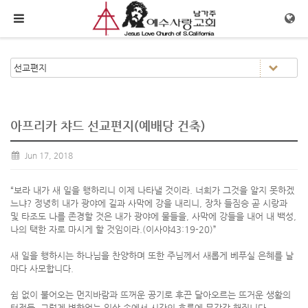
메뉴 건너뛰기
아프리카 챠드 선교편지(예배당 건축)
Jun 17, 2018
“보라 내가 새 일을 행하리니 이제 나타낼 것이라. 너희가 그것을 알지 못하겠
느냐? 정녕히 내가 광야에 길과 사막에 강을 내리니, 장차 들짐승 곧 시랑과
및 타조도 나를 존경할 것은 내가 광야에 물들을, 사막에 강들을 내어 내 백성,
나의 택한 자로 마시게 할 것임이라.(이사야43:19-20)”
새 일을 행하시는 하나님을 찬양하며 또한 주님께서 새롭게 베푸실 은혜를 날
마다 사모합니다.
쉼 없이 불어오는 먼지바람과 뜨꺼운 공기로 후끈 달아오르는 뜨거운 생활의
터전들, 그렇게 변함없는 일상 속에서 시간의 흐름에 무감각 해집니다.