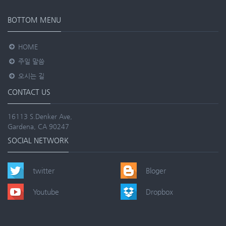
BOTTOM MENU
HOME
주일 말씀
오시는 길
CONTACT US
16113 S.Denker Ave,
Gardena, CA 90247
SOCIAL NETWORK
twitter
Bloger
Youtube
Dropbox