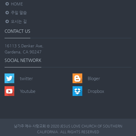
HOME
주일 말씀
오시는 길
CONTACT US
16113 S.Denker Ave,
Gardena, CA 90247
SOCIAL NETWORK
twitter
Bloger
Youtube
Dropbox
남가주 예수 사랑교회 © 2020 JESUS LOVE CHURCH OF SOUTHERN
CALIFORNIA. ALL RIGHTS RESERVED