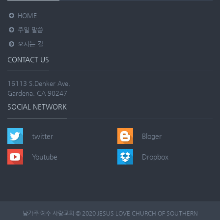
HOME
주일 말씀
오시는 길
CONTACT US
16113 S.Denker Ave,
Gardena, CA 90247
SOCIAL NETWORK
twitter
Bloger
Youtube
Dropbox
남가주 예수 사랑교회 © 2020 JESUS LOVE CHURCH OF SOUTHERN