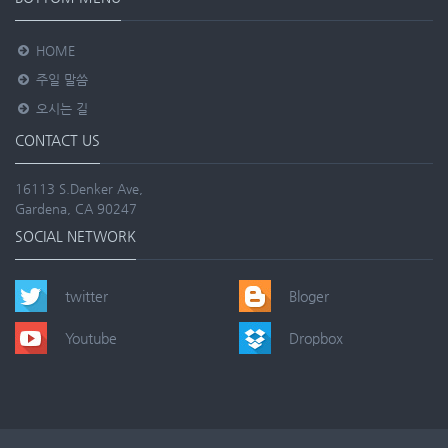
HOME
주일 말씀
오시는 길
CONTACT US
16113 S.Denker Ave,
Gardena, CA 90247
SOCIAL NETWORK
twitter
Bloger
Youtube
Dropbox