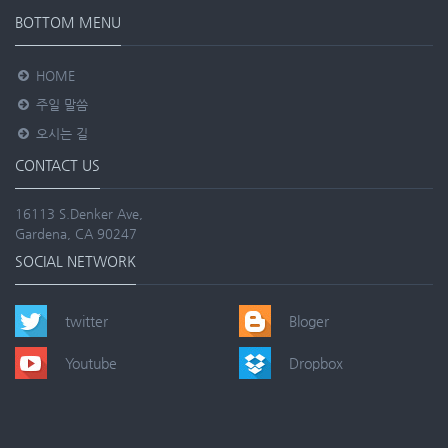
BOTTOM MENU
HOME
주일 말씀
오시는 길
CONTACT US
16113 S.Denker Ave,
Gardena, CA 90247
SOCIAL NETWORK
twitter
Bloger
Youtube
Dropbox