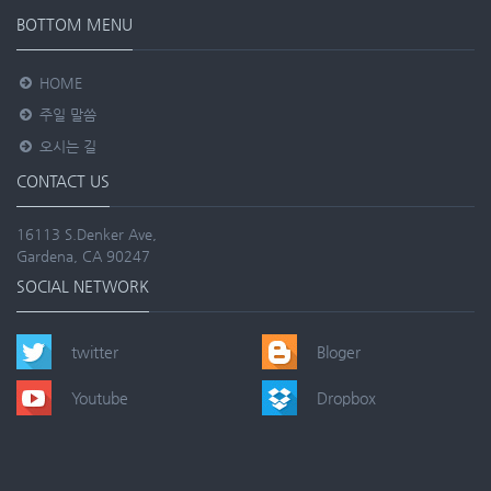
BOTTOM MENU
HOME
주일 말씀
오시는 길
CONTACT US
16113 S.Denker Ave,
Gardena, CA 90247
SOCIAL NETWORK
twitter
Bloger
Youtube
Dropbox