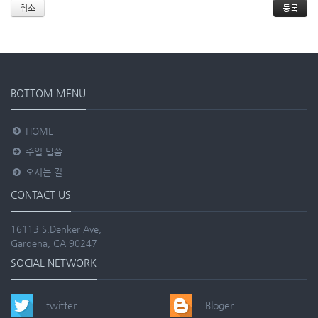
취소
BOTTOM MENU
HOME
주일 말씀
오시는 길
CONTACT US
16113 S.Denker Ave,
Gardena, CA 90247
SOCIAL NETWORK
twitter
Bloger