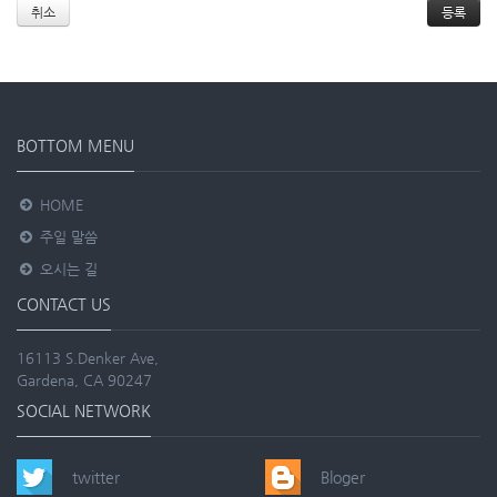
취소
BOTTOM MENU
HOME
주일 말씀
오시는 길
CONTACT US
16113 S.Denker Ave,
Gardena, CA 90247
SOCIAL NETWORK
twitter
Bloger