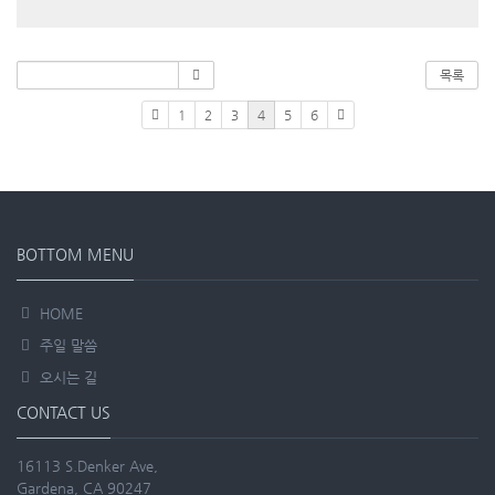
목록
1
2
3
4
5
6
BOTTOM MENU
HOME
주일 말씀
오시는 길
CONTACT US
16113 S.Denker Ave,
Gardena, CA 90247