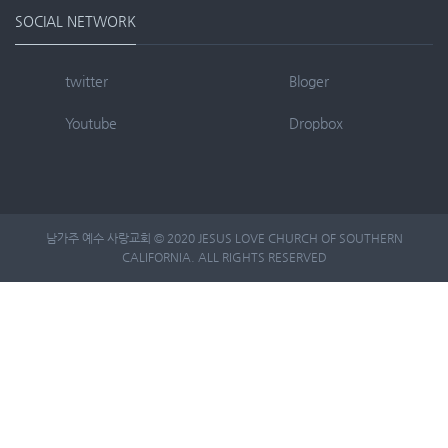
SOCIAL NETWORK
twitter
Bloger
Youtube
Dropbox
남가주 예수 사랑교회 © 2020 JESUS LOVE CHURCH OF SOUTHERN
CALIFORNIA. ALL RIGHTS RESERVED