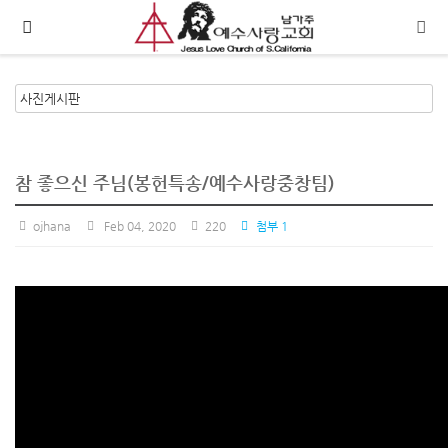
메뉴 건너뛰기
참 좋으신 주님(봉헌특송/예수사랑중창팀)
ojhana
Feb 04, 2020
220
첨부 1