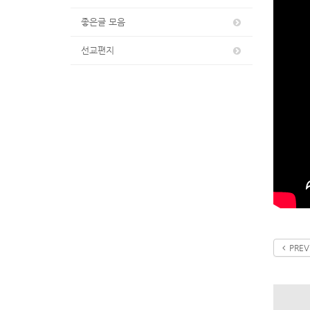
좋은글 모음
선교편지
PREV