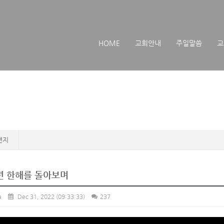
메뉴 건너뛰기
HOME
교회안내
주일말씀
교
편지
2년 한해를 돌아보며
a
Dec 31, 2022
(09:33:33)
237