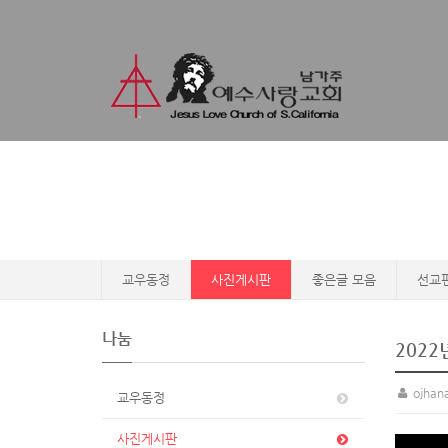
교우동정
사진게시판
좋은글 모음
선교
나눔
202
ojhan
교우동정
사진게시판