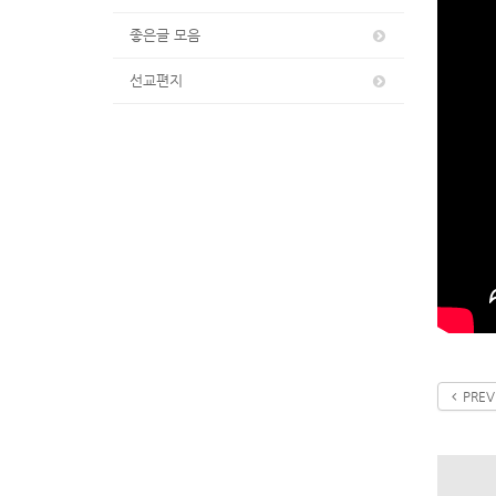
좋은글 모음
선교편지
PREV