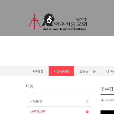
교우동정
사진게시판
좋은글 모음
선교
나눔
추수감
ojhan
교우동정
사진게시판