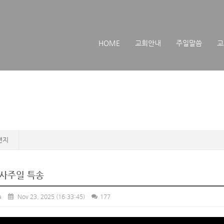
메뉴 건너뛰기
HOME
교회안내
주일말씀
교
편지
사주일 특송
a
Nov 23, 2025
(16:33:45)
177