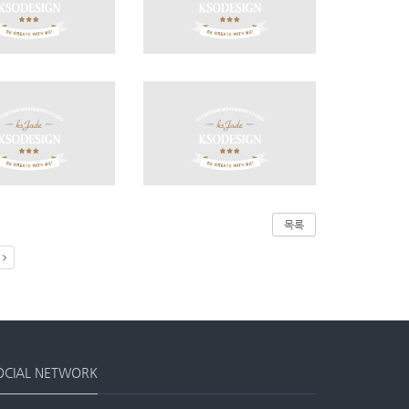
목록
OCIAL NETWORK