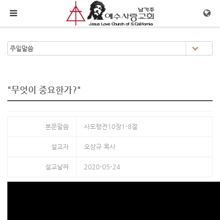
메뉴 건너뛰기
"무엇이 중요한가?"
본문말씀
사도행전10장1-8절
설교자
오상규 목사
설교날짜
2020-05-24