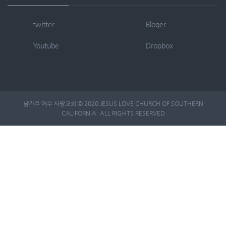
twitter
Bloger
Youtube
Dropbox
남가주 예수 사랑교회 © 2020 JESUS LOVE CHURCH OF SOUTHERN
CALIFORNIA. ALL RIGHTS RESERVED