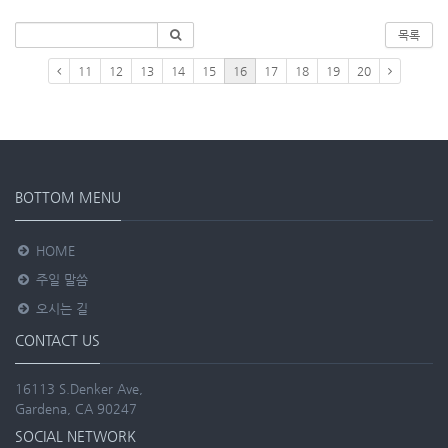
목록
11
12
13
14
15
16
17
18
19
20
BOTTOM MENU
HOME
주일 말씀
오시는 길
CONTACT US
16113 S.Denker Ave,
Gardena, CA 90247
SOCIAL NETWORK