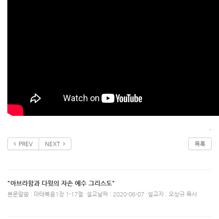
.
PREV
NEXT
목록
"아브라함과 다윗의 자손 예수 그리스도"
본문말씀 : 마태복음1장 1-17절
설교날짜 : 2020-06-07
설교자 : 오상규 목사