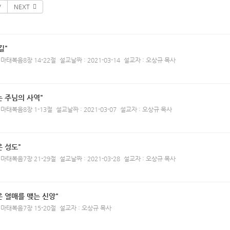
V
NEXT
길"
 마태복음8장 14-22절
설교날짜 : 2021-03-14
설교자 : 오상규 목사
 주님의 사역"
 마태복음8장 1-13절
설교날짜 : 2021-03-07
설교자 : 오상규 목사
 성도"
 마태복음7장 21-29절
설교날짜 : 2021-03-28
설교자 : 오상규 목사
 열매를 맺는 신앙"
 마태복음7장 15-20절
설교자 : 오상규 목사