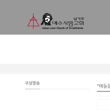
주일말씀
"아들