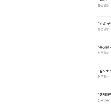
본문말씀 :
"만일 구
본문말씀 :
"온전한 
본문말씀 :
"감사로 
본문말씀 :
"맹세하면
본문말씀 :