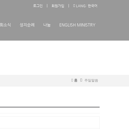
|
|
로그인
회원가입
LANG: 한국어
회소식
성지순례
나눔
ENGLISH MINISTRY
홈
주일말씀