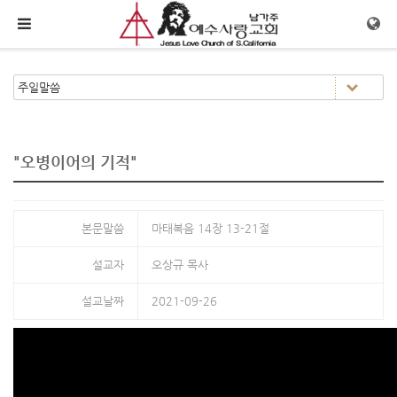
메뉴 건너뛰기
"오병이어의 기적"
본문말씀
마태복음 14장 13-21절
설교자
오상규 목사
설교날짜
2021-09-26