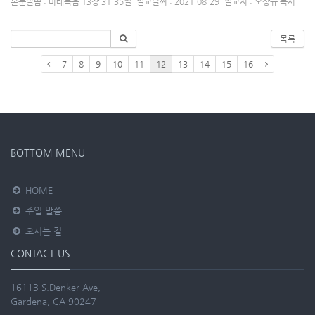
본문말씀 : 마태복음 13장 31-35절
설교날짜 : 2021-08-29
설교자 : 오상규 목사
목록
7
8
9
10
11
12
13
14
15
16
BOTTOM MENU
HOME
주일 말씀
오시는 길
CONTACT US
16113 S.Denker Ave,
Gardena, CA 90247