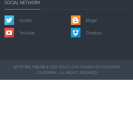
SOCIAL NETWORK
twitter
Bloger
Youtube
Dropbox
남가주 예수 사랑교회 © 2020 JESUS LOVE CHURCH OF SOUTHERN
CALIFORNIA. ALL RIGHTS RESERVED