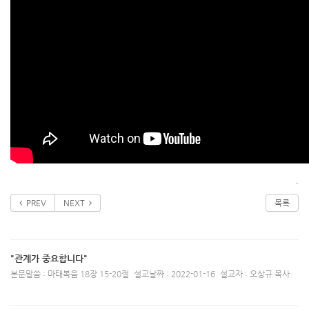
.
PREV
NEXT
목록
"관계가 중요합니다"
본문말씀 : 마태복음 18장 15-20절
설교날짜 : 2022-01-16
설교자 : 오상규 목사