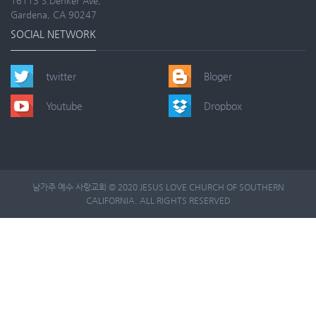
16113 S.Denker Ave,
Gardena, CA 90247
SOCIAL NETWORK
twitter
Bloger
Youtube
Dropbox
남가주 예수 사랑교회 © 2020 JESUS LOVE CHURCH OF SOUTHERN
CALIFORNIA. ALL RIGHTS RESERVED