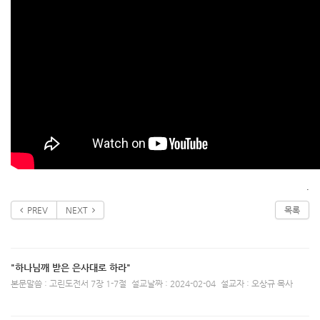
.
PREV
NEXT
목록
"하나님깨 받은 은사대로 하라"
본문말씀 : 고린도전서 7장 1-7절
설교날짜 : 2024-02-04
설교자 : 오상규 목사