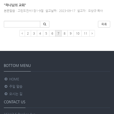
"하나님의 교회"
본문말씀 : 고린도전서1장1-9절
설교날짜 : 2023-09-17
설교자 : 오상규 목사
목록
2
3
4
5
6
7
8
9
10
11
BOTTOM MENU
HOME
주일 말씀
오시는 길
CONTACT US