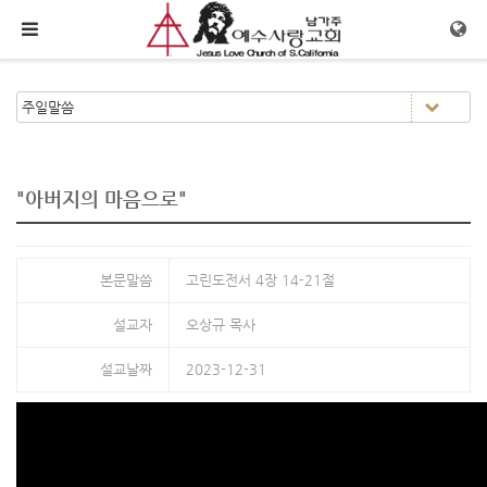
메뉴 건너뛰기
"아버지의 마음으로"
본문말씀
고린도전서 4장 14-21절
설교자
오상규 목사
설교날짜
2023-12-31