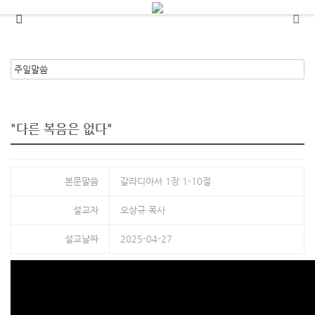
메뉴 건너뛰기
"다른 복음은 없다"
본문말씀
갈라디아서 1장 1-10절
설교자
오상규 목사
설교날짜
2025-04-27