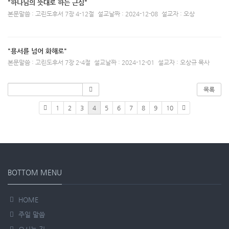
"하나님의 뜻대로 하는 근심"
본문말씀 : 고린도후서 7장 4-12절
설교날짜 : 2024-12-08
설교자 : 오상
"용서를 넘어 화해로"
본문말씀 : 고린도후서 7장 2-4절
설교날짜 : 2024-12-01
설교자 : 오상규 목사
목록
1
2
3
4
5
6
7
8
9
10
BOTTOM MENU
HOME
주일 말씀