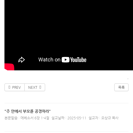
.
PREV
NEXT
목록
"주 안에서 부모를 공경하라"
본문말씀 : 에베소서 6장 1-4절
설교날짜 : 2025-05-11
설교자 : 오상규 목사