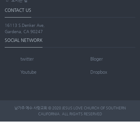
오시는 길
CONTACT US
16113 S.Denker Ave,
Gardena, CA 90247
SOCIAL NETWORK
twitter
Bloger
Youtube
Dropbox
남가주 예수 사랑교회 © 2020 JESUS LOVE CHURCH OF SOUTHERN
CALIFORNIA. ALL RIGHTS RESERVED