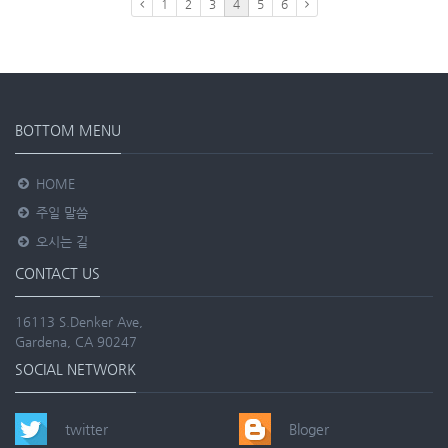
1
2
3
4
5
6
BOTTOM MENU
HOME
주일 말씀
오시는 길
CONTACT US
16113 S.Denker Ave,
Gardena, CA 90247
SOCIAL NETWORK
twitter
Bloger