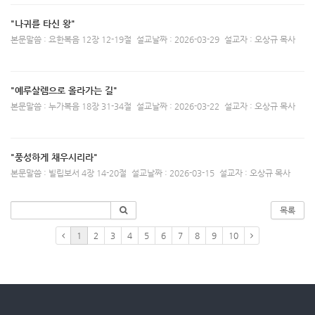
"나귀를 타신 왕"
본문말씀 : 요한복음 12장 12-19절
설교날짜 : 2026-03-29
설교자 : 오상규 목사
"예루살렘으로 올라가는 길"
본문말씀 : 누가복음 18장 31-34절
설교날짜 : 2026-03-22
설교자 : 오상규 목사
"풍성하게 채우시리라"
본문말씀 : 빌립보서 4장 14-20절
설교날짜 : 2026-03-15
설교자 : 오상규 목사
목록
1
2
3
4
5
6
7
8
9
10