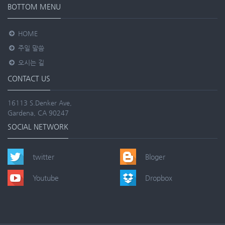
BOTTOM MENU
HOME
주일 말씀
오시는 길
CONTACT US
16113 S.Denker Ave,
Gardena, CA 90247
SOCIAL NETWORK
twitter
Bloger
Youtube
Dropbox