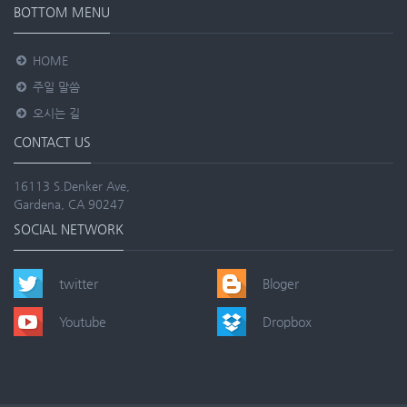
BOTTOM MENU
HOME
주일 말씀
오시는 길
CONTACT US
16113 S.Denker Ave,
Gardena, CA 90247
SOCIAL NETWORK
twitter
Bloger
Youtube
Dropbox