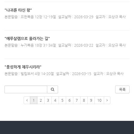
"나귀를 타신 왕"
본문말씀 : 요한복음 12장 12-19절
설교날짜 : 2026-03-29
설교자 : 오상규 목사
"예루살렘으로 올라가는 길"
본문말씀 : 누가복음 18장 31-34절
설교날짜 : 2026-03-22
설교자 : 오상규 목사
"풍성하게 채우시리라"
본문말씀 : 빌립보서 4장 14-20절
설교날짜 : 2026-03-15
설교자 : 오상규 목사
목록
1
2
3
4
5
6
7
8
9
10