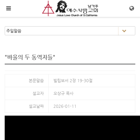
메뉴 건너뛰기
"바울의 두 동역자들"
본문말씀
빌립보서 2장 19-30절
설교자
오상규 목사
설교날짜
2026-01-11