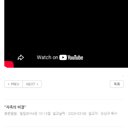
.
PREV
NEXT
목록
"자족의 비결"
본문말씀 : 빌립보서4장 10-13절
설교날짜 : 2026-03-08
설교자 : 오상규 목사