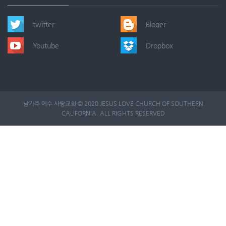
twitter
Bloger
Youtube
Dropbox
남가주 예수 사랑교회 © 2020 JESUS LOVE CHURCH OF SOUTHERN
CALIFORNIA. ALL RIGHTS RESERVED