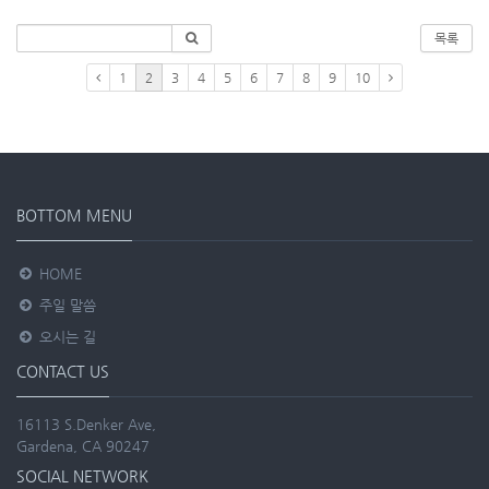
목록
1
2
3
4
5
6
7
8
9
10
BOTTOM MENU
HOME
주일 말씀
오시는 길
CONTACT US
16113 S.Denker Ave,
Gardena, CA 90247
SOCIAL NETWORK