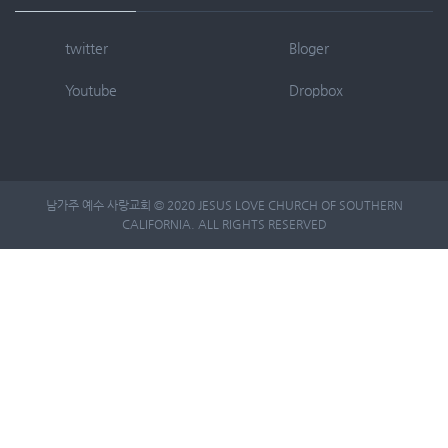
twitter
Bloger
Youtube
Dropbox
남가주 예수 사랑교회 © 2020 JESUS LOVE CHURCH OF SOUTHERN
CALIFORNIA. ALL RIGHTS RESERVED