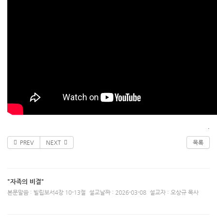
.
PREV
NEXT
목록
"자족의 비결"
본문말씀 : 빌립보서4장 10-13절
설교날짜 : 2026-03-08
설교자 : 오상규 목사