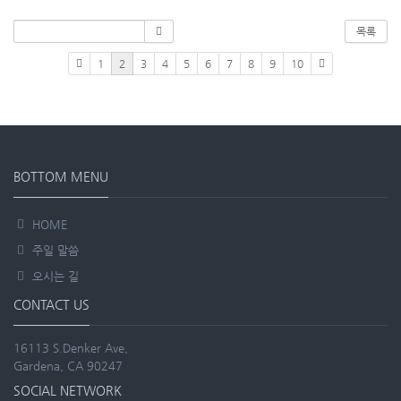
목록
1
2
3
4
5
6
7
8
9
10
BOTTOM MENU
HOME
주일 말씀
오시는 길
CONTACT US
16113 S.Denker Ave,
Gardena, CA 90247
SOCIAL NETWORK