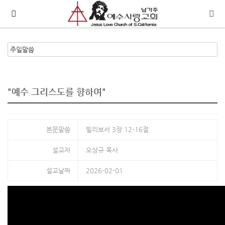
메뉴 건너뛰기
"예수 그리스도를 향하여"
본문말씀
빌리보서 3장 12-16절
설교자
오상규 목사
설교날짜
2026-02-01