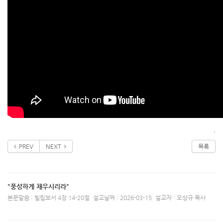
.
PREV
NEXT
목록
"풍성하게 채우시리라"
본문말씀 : 빌립보서 4장 14-20절
설교날짜 : 2026-03-15
설교자 : 오상규 목사