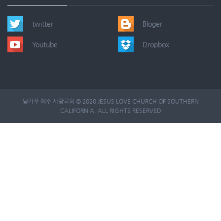
twitter
Bloger
Youtube
Dropbox
남가주 예수 사랑교회 © 2020 JESUS LOVE CHURCH OF SOUTHERN
CALIFORNIA. ALL RIGHTS RESERVED