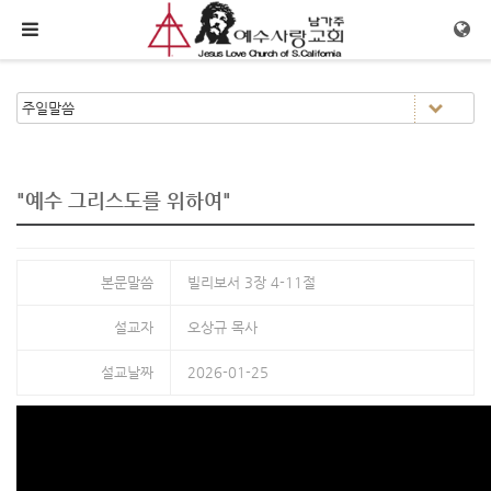
메뉴 건너뛰기
"예수 그리스도를 위하여"
본문말씀
빌리보서 3장 4-11절
설교자
오상규 목사
설교날짜
2026-01-25