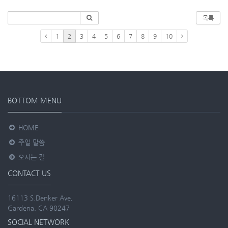
목록
1
2
3
4
5
6
7
8
9
10
BOTTOM MENU
HOME
주일 말씀
오시는 길
CONTACT US
16113 S.Denker Ave,
Gardena, CA 90247
SOCIAL NETWORK