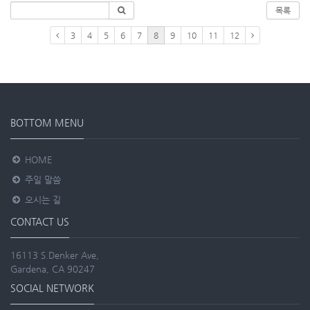
목록
3
4
5
6
7
8
9
10
11
12
BOTTOM MENU
HOME
주일 말씀
오시는 길
CONTACT US
16113 S.Denker Ave,
Gardena, CA 90247
SOCIAL NETWORK