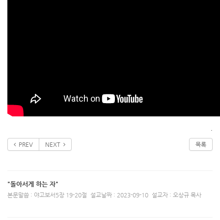
.
PREV
NEXT
목록
"돌아서게 하는 자"
본문말씀 : 야고보서5장 19-20절
설교날짜 : 2023-09-10
설교자 : 오상규 목사