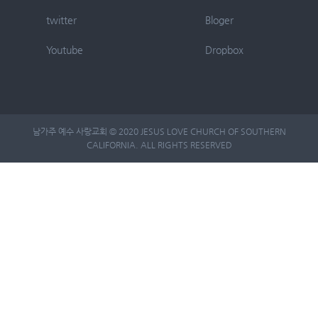
twitter
Bloger
Youtube
Dropbox
남가주 예수 사랑교회 © 2020 JESUS LOVE CHURCH OF SOUTHERN
CALIFORNIA. ALL RIGHTS RESERVED