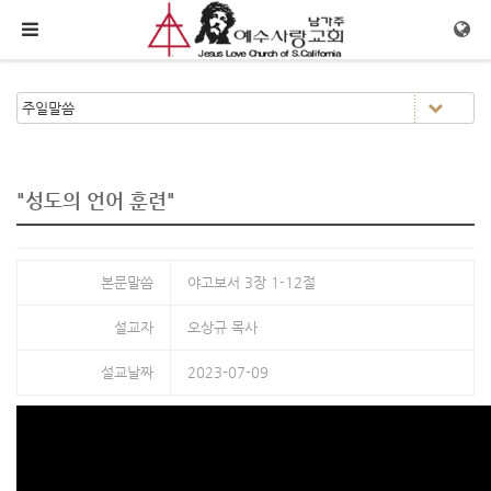
메뉴 건너뛰기
"성도의 언어 훈련"
본문말씀
야고보서 3장 1-12절
설교자
오상규 목사
설교날짜
2023-07-09