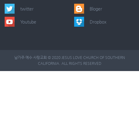
twitter
Bloger
Youtube
Dropbox
남가주 예수 사랑교회 © 2020 JESUS LOVE CHURCH OF SOUTHERN
CALIFORNIA. ALL RIGHTS RESERVED