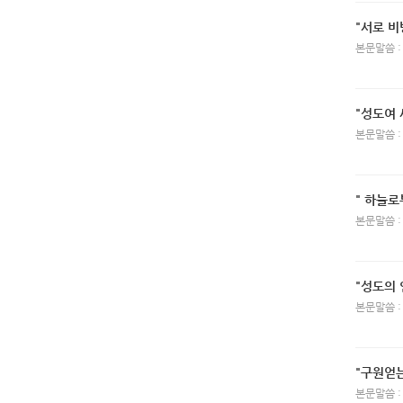
"서로 비
본문말씀 :
"성도여
본문말씀 :
" 하늘로
본문말씀 :
"성도의 
본문말씀 :
"구원얻는
본문말씀 :