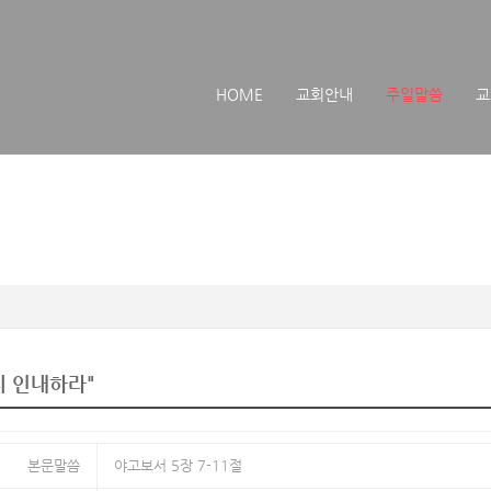
메뉴 건너뛰기
HOME
교회안내
주일말씀
교
지 인내하라"
본문말씀
야고보서 5장 7-11절