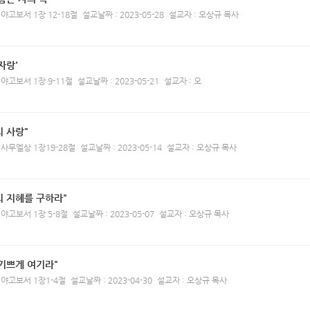
 야고보서 1장 12-18절
설교날짜 : 2023-05-28
설교자 : 오상규 목사
자랑'
 야고보서 1장 9-11절
설교날짜 : 2023-05-21
설교자 : 오
 사랑"
 사무엘상 1장19-28절
설교날짜 : 2023-05-14
설교자 : 오상규 목사
의 지혜를 구하라"
 야고보서 1장 5-8절
설교날짜 : 2023-05-07
설교자 : 오상규 목사
기쁘게 여기라"
 야고보서 1장1-4절
설교날짜 : 2023-04-30
설교자 : 오상규 목사