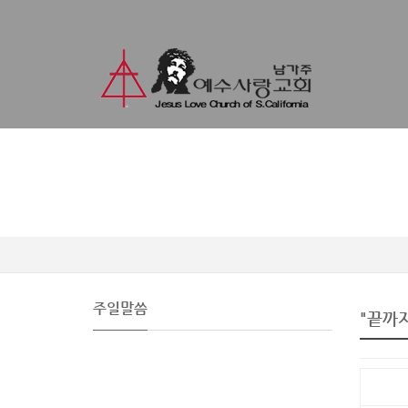
주일말씀
"끝까