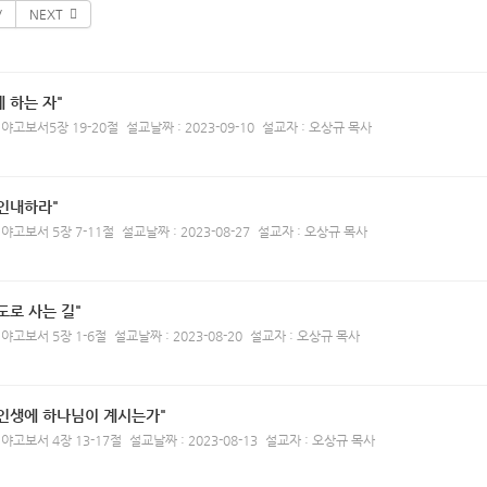
V
NEXT
 하는 자"
 야고보서5장 19-20절
설교날짜 : 2023-09-10
설교자 : 오상규 목사
인내하라"
 야고보서 5장 7-11절
설교날짜 : 2023-08-27
설교자 : 오상규 목사
도로 사는 길"
 야고보서 5장 1-6절
설교날짜 : 2023-08-20
설교자 : 오상규 목사
 인생에 하나님이 계시는가"
 야고보서 4장 13-17절
설교날짜 : 2023-08-13
설교자 : 오상규 목사