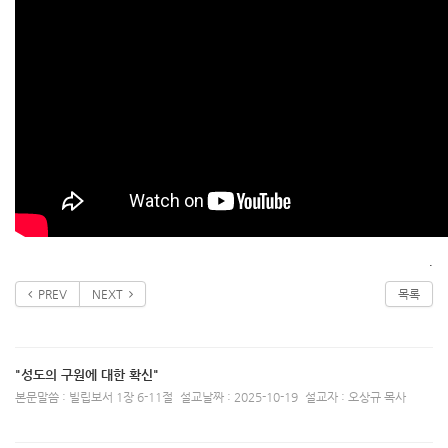
.
PREV
NEXT
목록
"성도의 구원에 대한 확신"
본문말씀 : 빌립보서 1장 6-11절
설교날짜 : 2025-10-19
설교자 : 오상규 목사