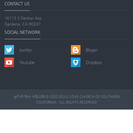
CONTACT US
16113 S.Denker Ave,
Gardena, CA 90247
SOCIAL NETWORK
twitter
Bloger
Youtube
Dropbox
남가주 예수 사랑교회 © 2020 JESUS LOVE CHURCH OF SOUTHERN
CALIFORNIA. ALL RIGHTS RESERVED