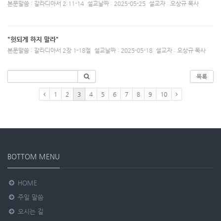
본문말씀 : 갈라디아서 2:11-14
설교날짜 : 2025-05-25
설교자 : 오상규 목사
"헛되게 하지 말라"
본문말씀 : 갈라디아서 2장 1-18절
설교날짜 : 2025-05-18
설교자 : 오상규 목사
목록
1
2
3
4
5
6
7
8
9
10
BOTTOM MENU
HOME
주일 말씀
오시는 길