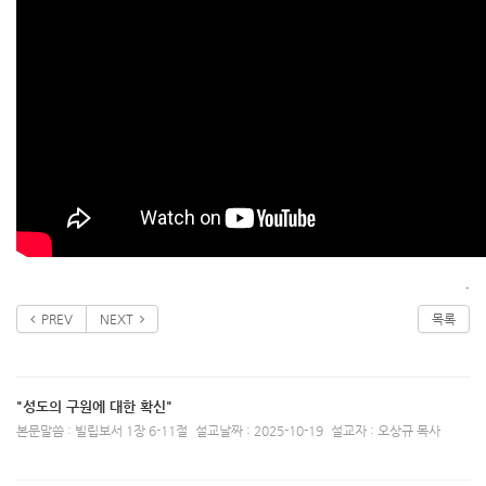
.
PREV
NEXT
목록
"성도의 구원에 대한 확신"
본문말씀 : 빌립보서 1장 6-11절
설교날짜 : 2025-10-19
설교자 : 오상규 목사