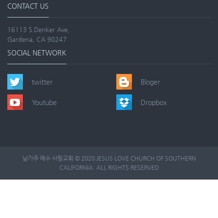
CONTACT US
16113 S.Denker Ave,
Gardena, CA 90247
SOCIAL NETWORK
twitter
Bloger
Youtube
Dropbox
남가주 예수 사랑교회 © 2020 JESUS LOVE CHURCH OF SOUTHERN
CALIFORNIA. ALL RIGHTS RESERVED