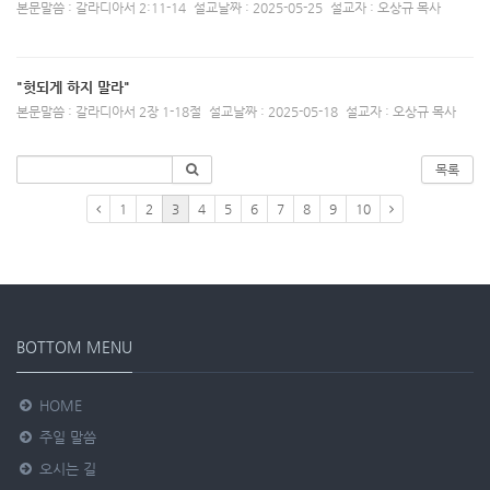
본문말씀 : 갈라디아서 2:11-14
설교날짜 : 2025-05-25
설교자 : 오상규 목사
"헛되게 하지 말라"
본문말씀 : 갈라디아서 2장 1-18절
설교날짜 : 2025-05-18
설교자 : 오상규 목사
목록
1
2
3
4
5
6
7
8
9
10
BOTTOM MENU
HOME
주일 말씀
오시는 길