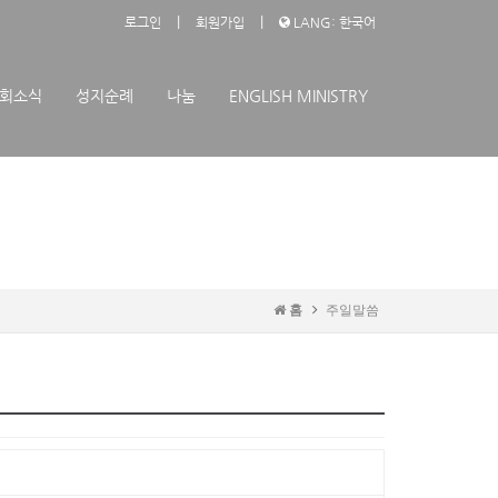
|
|
로그인
회원가입
LANG: 한국어
회소식
성지순례
나눔
ENGLISH MINISTRY
홈
주일말씀