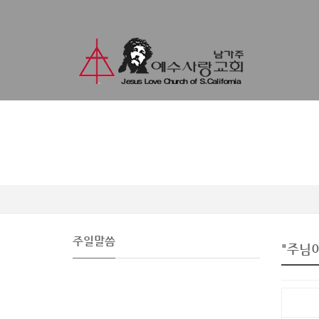
주일말씀
"주님이