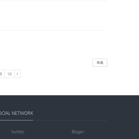
목록
9
10
OCIAL NETWORK
twitter
Bloger