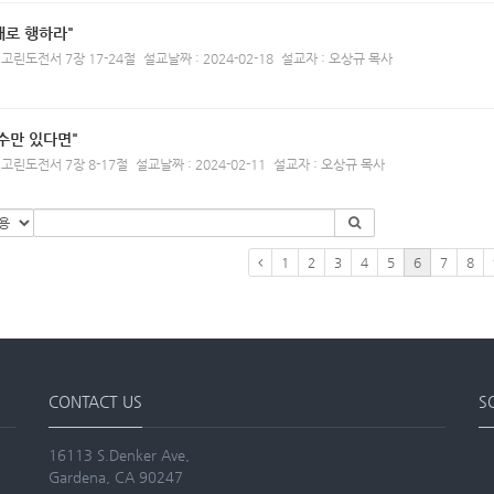
대로 행하라"
 고린도전서 7장 17-24절
설교날짜 : 2024-02-18
설교자 : 오상규 목사
수만 있다면"
 고린도전서 7장 8-17절
설교날짜 : 2024-02-11
설교자 : 오상규 목사
1
2
3
4
5
6
7
8
CONTACT US
S
16113 S.Denker Ave,
Gardena, CA 90247