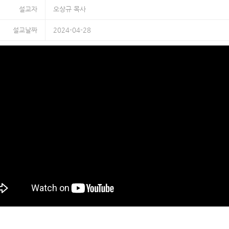
설교자
오상규 목사
설교날짜
2024-04-28