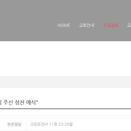
메뉴 건너뛰기
HOME
교회안내
주일말씀
교
 주신 성찬 예식"
본문말씀
고린도전서 11장 23-29절