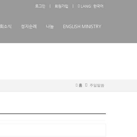
|
|
로그인
회원가입
LANG: 한국어
회소식
성지순례
나눔
ENGLISH MINISTRY
홈
주일말씀