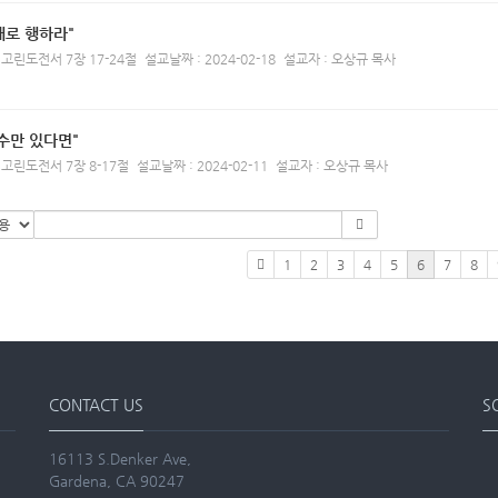
대로 행하라"
 고린도전서 7장 17-24절
설교날짜 : 2024-02-18
설교자 : 오상규 목사
수만 있다면"
 고린도전서 7장 8-17절
설교날짜 : 2024-02-11
설교자 : 오상규 목사
1
2
3
4
5
6
7
8
CONTACT US
S
16113 S.Denker Ave,
Gardena, CA 90247