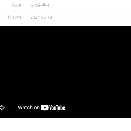
설교자
오상규 목사
설교날짜
2024-05-19