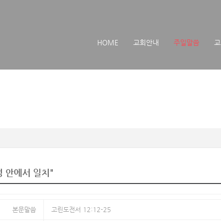
메뉴 건너뛰기
HOME
교회안내
주일말씀
교
성 안에서 일치"
본문말씀
고린도전서 12:12-25