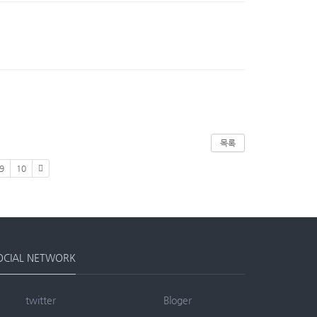
목록
9
10
OCIAL NETWORK
twitter
Bloger