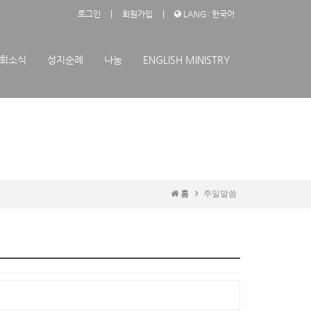
|
|
로그인
회원가입
LANG: 한국어
회소식
성지순례
나눔
ENGLISH MINISTRY
홈
주일말씀