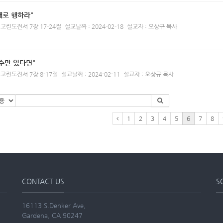
대로 행하라"
 고린도전서 7장 17-24절
설교날짜 : 2024-02-18
설교자 : 오상규 목사
수만 있다면"
 고린도전서 7장 8-17절
설교날짜 : 2024-02-11
설교자 : 오상규 목사
1
2
3
4
5
6
7
8
CONTACT US
S
16113 S.Denker Ave,
Gardena, CA 90247