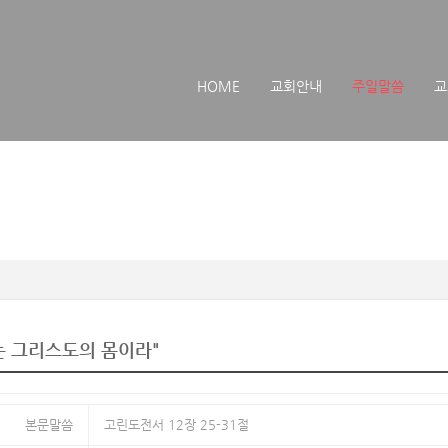
메뉴 건너뛰기
HOME
교회안내
주일말씀
교
는 그리스도의 몸이라"
본문말씀
고린도전서 12장 25-31절