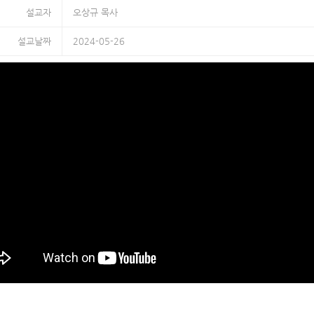
설교자
오상규 목사
설교날짜
2024-05-26