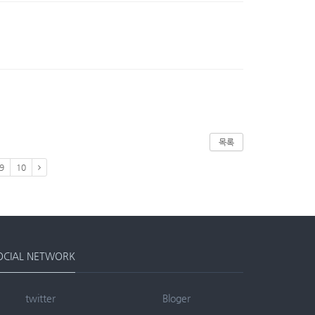
목록
9
10
OCIAL NETWORK
twitter
Bloger