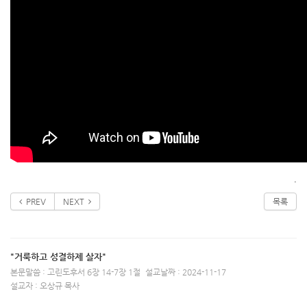
.
PREV
NEXT
목록
"거룩하고 성결하제 살자"
본문말씀 : 고린도후서 6장 14-7장 1절
설교날짜 : 2024-11-17
설교자 : 오상규 목사