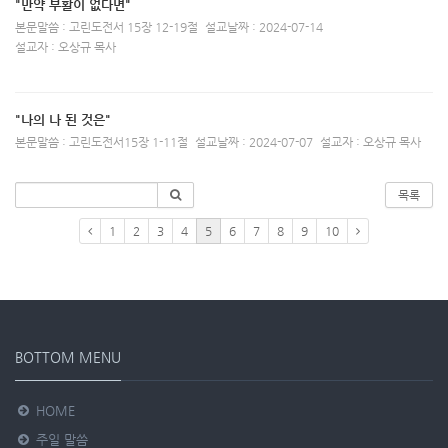
"만약 부활이 없다면"
본문말씀 : 고린도전서 15장 12-19절
설교날짜 : 2024-07-14
설교자 : 오상규 목사
"나의 나 된 것은"
본문말씀 : 고린도전서15장 1-11절
설교날짜 : 2024-07-07
설교자 : 오상규 목사
목록
1
2
3
4
5
6
7
8
9
10
BOTTOM MENU
HOME
주일 말씀