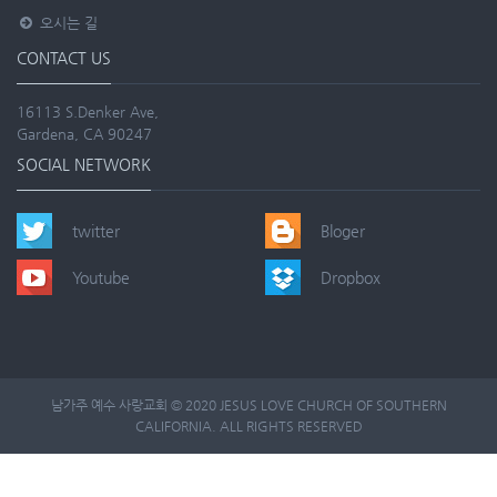
오시는 길
CONTACT US
16113 S.Denker Ave,
Gardena, CA 90247
SOCIAL NETWORK
twitter
Bloger
Youtube
Dropbox
남가주 예수 사랑교회 © 2020 JESUS LOVE CHURCH OF SOUTHERN
CALIFORNIA. ALL RIGHTS RESERVED