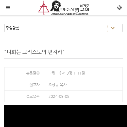
메뉴 건너뛰기
"너희는 그리스도의 편지라"
본문말씀
고린도후서 3장 1-11절
설교자
오상규 목사
설교날짜
2024-09-08