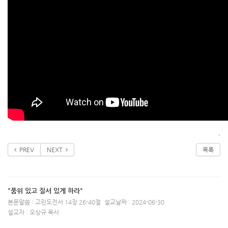
.
PREV
NEXT
목록
"품위 있고 질서 있게 하라"
본문말씀 : 고린도전서 14장 26-40절
설교날짜 : 2024-06-30
설교자 : 오상규 목사