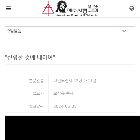
메뉴 건너뛰기
"신령한 것에 대하여"
본문말씀
고린도전서 12장 1-11절
설교자
오상규 목사
설교날짜
2024-05-05