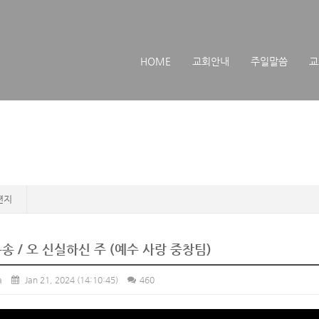
메뉴 건너뛰기
HOME
교회안내
주일말씀
교
편지
송 / 오 신실하신 주 (예수 사랑 중창팀)
a
Jan 21, 2024
(14:10:45)
460