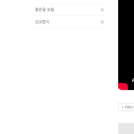
좋은글 모음
선교편지
PREV