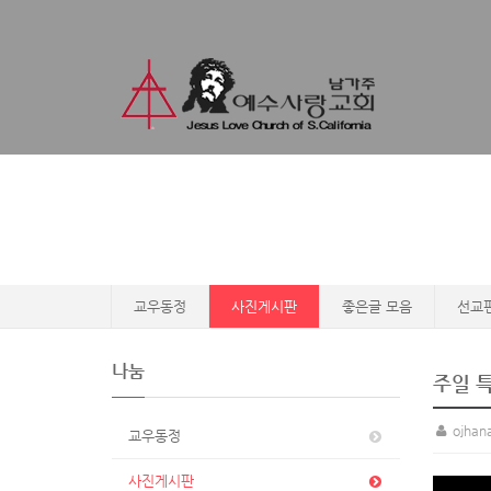
교우동정
사진게시판
좋은글 모음
선교
나눔
주일 특
ojhan
교우동정
사진게시판