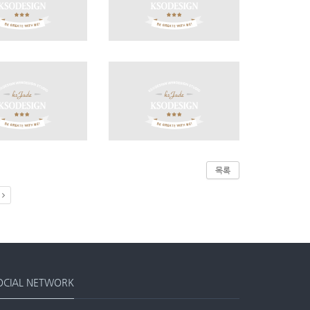
목록
OCIAL NETWORK