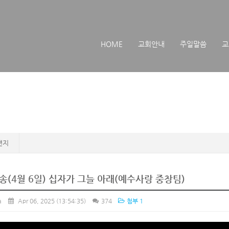
메뉴 건너뛰기
HOME
교회안내
주일말씀
교
편지
송(4월 6일) 십자가 그늘 아래(예수사랑 중창팀)
a
Apr 06, 2025
(13:54:35)
374
첨부 1