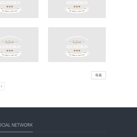
목록
OCIAL NETWORK