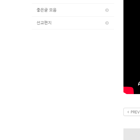
좋은글 모음
선교편지
PREV