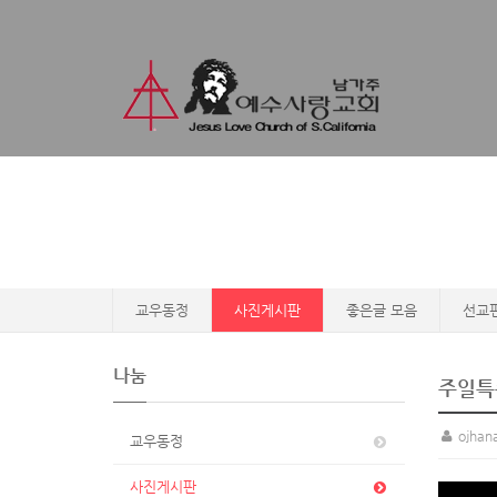
교우동정
사진게시판
좋은글 모음
선교
나눔
주일특
ojhan
교우동정
사진게시판