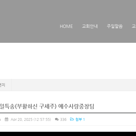
메뉴 건너뛰기
HOME
교회안내
주일말씀
교
편지
일특송(부활하신 구세주) 예수사랑중창팀
a
Apr 20, 2025
(12:57:55)
336
첨부 1