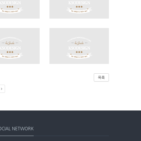
목록
OCIAL NETWORK