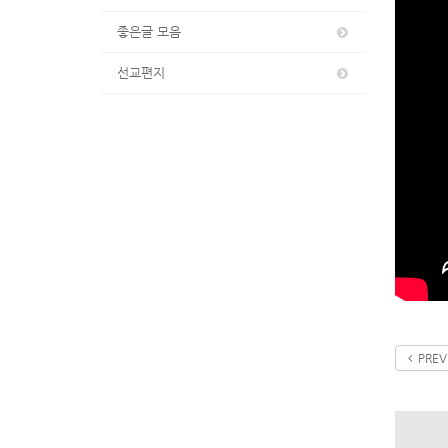
좋은글 모음
선교편지
PREV