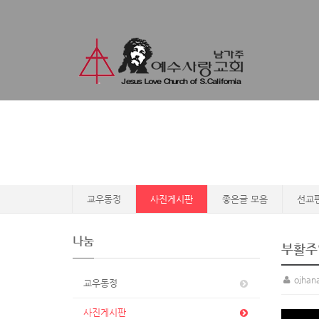
교우동정
사진게시판
좋은글 모음
선교
나눔
부활주
ojhan
교우동정
사진게시판