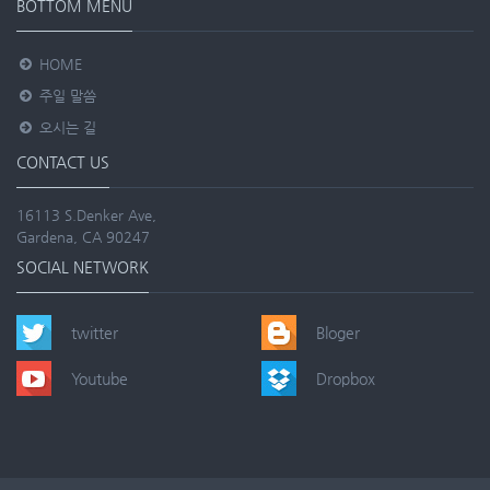
BOTTOM MENU
HOME
주일 말씀
오시는 길
CONTACT US
16113 S.Denker Ave,
Gardena, CA 90247
SOCIAL NETWORK
twitter
Bloger
Youtube
Dropbox