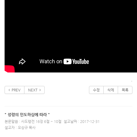
.
PREV
NEXT
수정
삭제
목록
" 성령의 인도하심에 따라 "
본문말씀 : 사도행전 16장 6절 ~ 10절
설교날짜 : 2017-12-31
설교자 : 오상규 목사