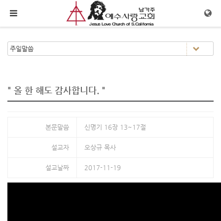
메뉴 건너뛰기
" 올 한 해도 감사합니다. "
본문말씀
신명기 16장 13~17절
설교자
오상규 목사
설교날짜
2017-11-19