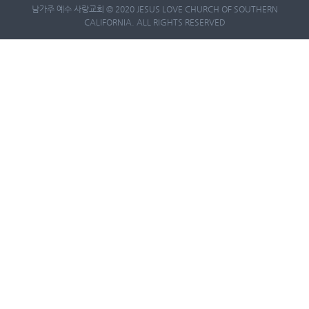
남가주 예수 사랑교회 © 2020 JESUS LOVE CHURCH OF SOUTHERN
CALIFORNIA. ALL RIGHTS RESERVED