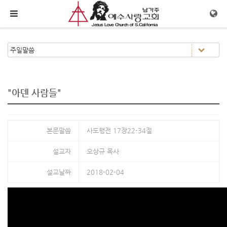
메뉴 건너뛰기
"아덴 사람들"
본문말씀
사도행전 17장22-34절
설교자
오상규 목사
설교날짜
2018-02-04