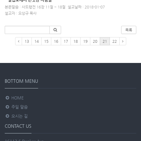
본문말씀 : 사도행전 16장 11절 ~ 18절
설교날짜 : 2018-01-07
설교자 : 오상규 목사
목록
13
14
15
16
17
18
19
20
21
22
BOTTOM MENU
HOME
주일 말씀
오시는 길
CONTACT US