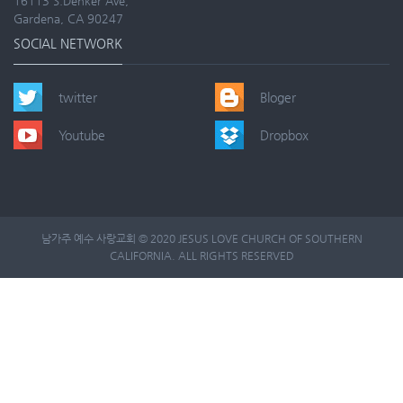
16113 S.Denker Ave,
Gardena, CA 90247
SOCIAL NETWORK
twitter
Bloger
Youtube
Dropbox
남가주 예수 사랑교회 © 2020 JESUS LOVE CHURCH OF SOUTHERN
CALIFORNIA. ALL RIGHTS RESERVED