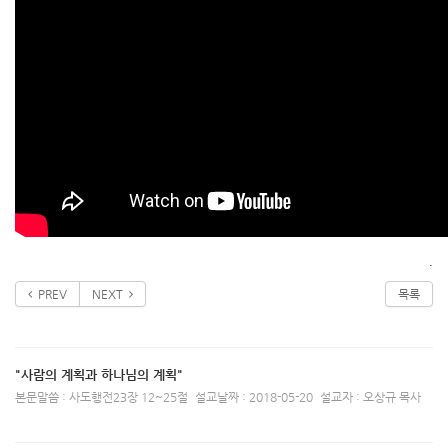
.
PREV
NEXT
목록
"사람의 계획과 하나님의 계획"
본문말씀 : 사도행전23장 12~25절
설교날짜 : 2018-05-20
설교자 : 오상규 목사