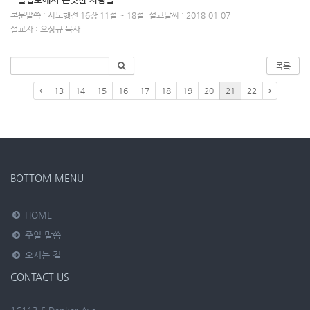
본문말씀 : 사도행전 16장 11절 ~ 18절
설교날짜 : 2018-01-07
설교자 : 오상규 목사
목록
13
14
15
16
17
18
19
20
21
22
BOTTOM MENU
HOME
주일 말씀
오시는 길
CONTACT US