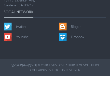
16113 S.Denker Ave,
Gardena, CA 90247
SOCIAL NETWORK
twitter
Bloger
Youtube
Dropbox
남가주 예수 사랑교회 © 2020 JESUS LOVE CHURCH OF SOUTHERN
CALIFORNIA. ALL RIGHTS RESERVED