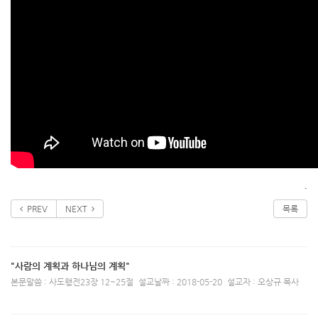
.
PREV
NEXT
목록
"사람의 계획과 하나님의 계획"
본문말씀 : 사도행전23장 12~25절
설교날짜 : 2018-05-20
설교자 : 오상규 목사