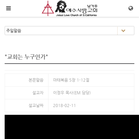
메뉴 건너뛰기
"교회는 누구인가"
본문말씀
마태복음 5장 1-12절
설교자
이정우 목사(EM 담당)
설교날짜
2018-02-11