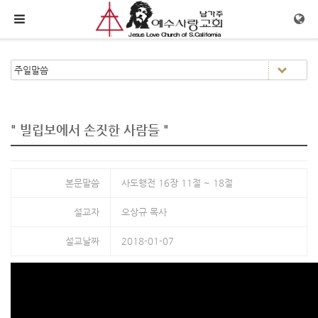
메뉴 건너뛰기
" 빌립보에서 손짓한 사람들 "
본문말씀
사도행전 16장 11절 ~ 18절
설교자
오상규 목사
설교날짜
2018-01-07