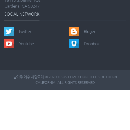
16113 S.Denker Ave,
Gardena, CA 90247
SOCIAL NETWORK
twitter
Bloger
Youtube
Dropbox
남가주 예수 사랑교회 © 2020 JESUS LOVE CHURCH OF SOUTHERN
CALIFORNIA. ALL RIGHTS RESERVED