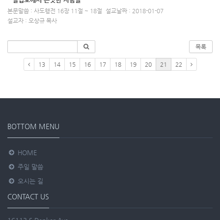
본문말씀 : 사도행전 16장 11절 ~ 18절
설교날짜 : 2018-01-07
설교자 : 오상규 목사
목록
13
14
15
16
17
18
19
20
21
22
BOTTOM MENU
HOME
주일 말씀
오시는 길
CONTACT US