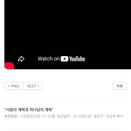
.
PREV
NEXT
목록
"사람의 계획과 하나님의 계획"
본문말씀 : 사도행전23장 12~25절
설교날짜 : 2018-05-20
설교자 : 오상규 목사