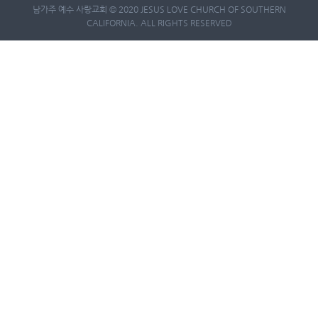
남가주 예수 사랑교회 © 2020 JESUS LOVE CHURCH OF SOUTHERN
CALIFORNIA. ALL RIGHTS RESERVED