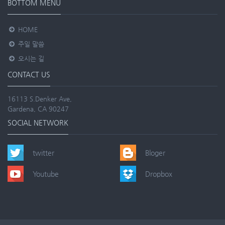
BOTTOM MENU
HOME
주일 말씀
오시는 길
CONTACT US
16113 S.Denker Ave,
Gardena, CA 90247
SOCIAL NETWORK
twitter
Bloger
Youtube
Dropbox