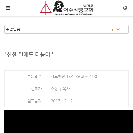
메뉴 건너뛰기
"선한 일에도 다툼이 "
본문말씀
사도행전 15장 36절 ~ 41절
설교자
오상규 목사
설교날짜
2017-12-17