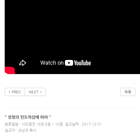
.
PREV
NEXT
목록
" 성령의 인도하심에 따라 "
본문말씀 : 사도행전 16장 6절 ~ 10절
설교날짜 : 2017-12-31
설교자 : 오상규 목사