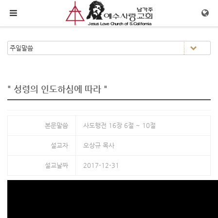
메뉴 건너뛰기
" 성령의 인도하심에 따라 "
본문말씀
사도행전 16장 6절 ~ 10절
설교자
오상규 목사
설교날짜
2017-12-31