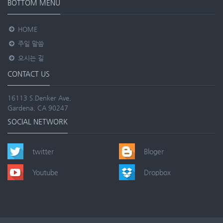
BOTTOM MENU
HOME
주일 말씀
오시는 길
CONTACT US
16113 S.Denker Ave,
Gardena, CA 90247
SOCIAL NETWORK
twitter
Bloger
Youtube
Dropbox