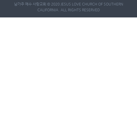
남가주 예수 사랑교회 © 2020 JESUS LOVE CHURCH OF SOUTHERN
CALIFORNIA. ALL RIGHTS RESERVED