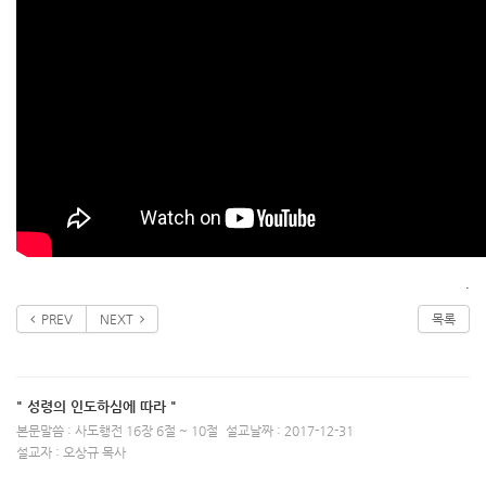
.
PREV
NEXT
목록
" 성령의 인도하심에 따라 "
본문말씀 : 사도행전 16장 6절 ~ 10절
설교날짜 : 2017-12-31
설교자 : 오상규 목사